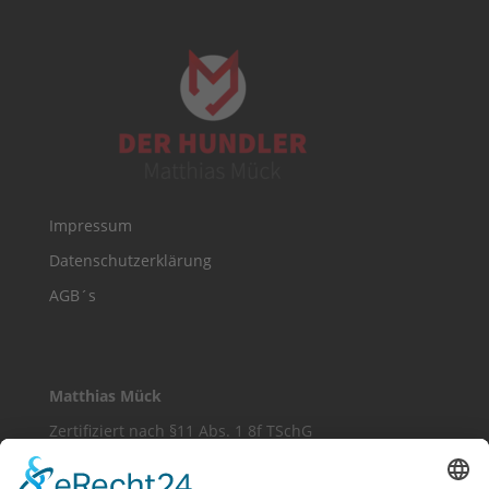
Impressum
Datenschutzerklärung
AGB´s
Matthias Mück
Zertifiziert nach §11 Abs. 1 8f TSchG
Meine Leidenschaft ist die Arbeit mit Hunden –
Hundetrainer zu sein bedeutet für mich, Hobby,