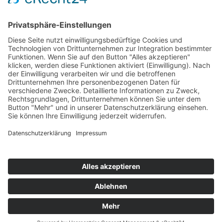
Leidenschaft und Beruf miteinander verbinden zu
können.
Hundezentrum Schwarzwald
An der Burg 1, 79843 Löffingen
Hundezentrum Schwarzwald
Hundeshop
Rettungshundestaffel Hochschwarzwald
Corinna Filia
hartmannfotografie
Matthias Mück - Der Hundler © 2021
Cookie-
Einstellungen