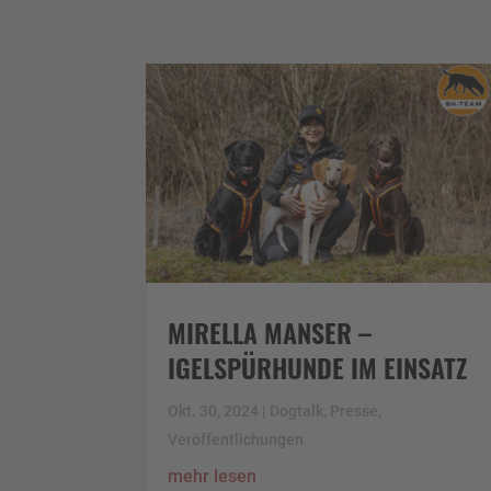
MIRELLA MANSER –
IGELSPÜRHUNDE IM EINSATZ
Okt. 30, 2024
|
Dogtalk
,
Presse
,
Veröffentlichungen
mehr lesen