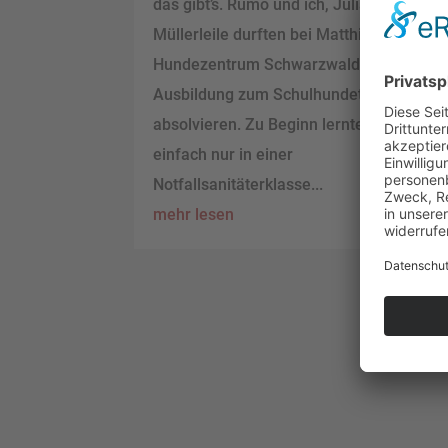
das gibt’s. Rumo und ich, Julian
Müllerleile durften bei Matthias im
Hundezentrum Schwarzwald unsere
Ausbildung zum Schulhundeteam
absolvieren. Zu Beginn lernte Rumo
einfach nur in einer
Notfallsanitäterklasse...
mehr lesen