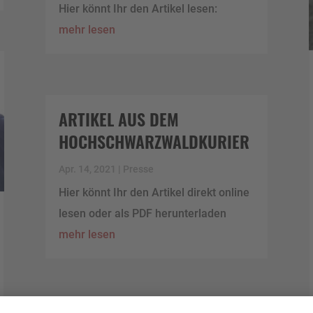
Hier könnt Ihr den Artikel lesen:
mehr lesen
ARTIKEL AUS DEM
HOCHSCHWARZWALD­KURIER
Apr. 14, 2021
|
Presse
Hier könnt Ihr den Artikel direkt online
lesen oder als PDF herunterladen
mehr lesen