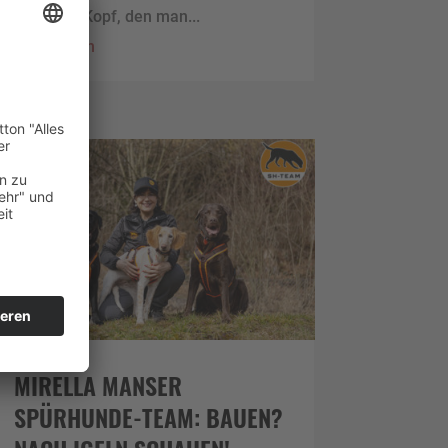
Unfug im Kopf, den man...
mehr lesen
MIRELLA MANSER
SPÜRHUNDE-TEAM: BAUEN?